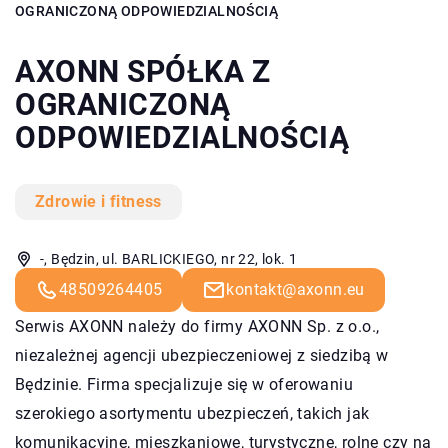
OGRANICZONĄ ODPOWIEDZIALNOŚCIĄ
AXONN SPÓŁKA Z
OGRANICZONĄ
ODPOWIEDZIALNOŚCIĄ
Zdrowie i fitness
-, Będzin, ul. BARLICKIEGO, nr 22, lok. 1
48509264405
kontakt@axonn.eu
Serwis AXONN należy do firmy AXONN Sp. z o.o.,
niezależnej agencji ubezpieczeniowej z siedzibą w
Będzinie. Firma specjalizuje się w oferowaniu
szerokiego asortymentu ubezpieczeń, takich jak
komunikacyjne, mieszkaniowe, turystyczne, rolne czy na