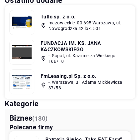
Ostatnio dodane
Tutlo sp. z o.o.
mazowieckie, 00-695 Warszawa, ul.
Nowogrodzka 42 lok. 501
FUNDACJA IM. KS. JANA
KACZKOWSKIEGO
-, Sopot, ul. Kazimierza Wielkiego
16B/10
FmLeasing.pl Sp. z o.o.
-, Warszawa, ul. Adama Mickiewicza
37/58
Kategorie
Biznes
(180)
Polecane firmy
Patrycja Siwiec „Take EAT Easy”