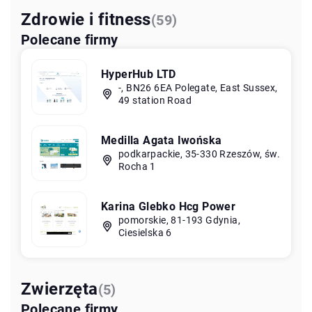
Zdrowie i fitness
(59)
Polecane firmy
HyperHub LTD
-, BN26 6EA Polegate, East Sussex,
49 station Road
Medilla Agata Iwońska
podkarpackie, 35-330 Rzeszów, św.
Rocha 1
Karina Glebko Hcg Power
pomorskie, 81-193 Gdynia,
Ciesielska 6
Zwierzęta
(5)
Polecane firmy