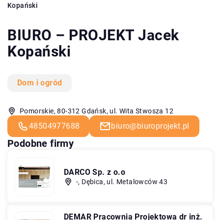
Kopański
BIURO – PROJEKT Jacek
Kopański
Dom i ogród
Pomorskie, 80-312 Gdańsk, ul. Wita Stwosza 12
48504977688
biuro@biuroprojekt.pl
Podobne firmy
DARCO Sp. z o.o
-, Dębica, ul. Metalowców 43
DEMAR Pracownia Projektowa dr inż.