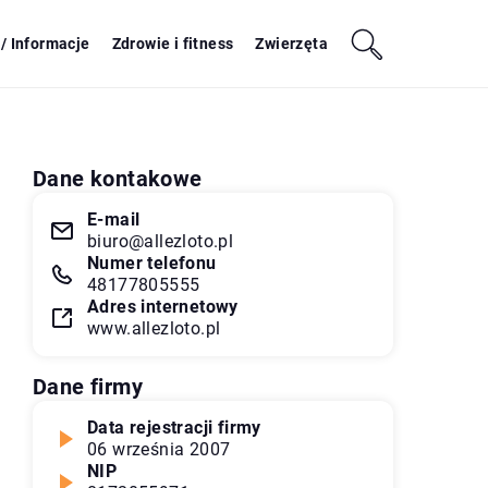
/ Informacje
Zdrowie i fitness
Zwierzęta
Dane kontakowe
E-mail
biuro@allezloto.pl
Numer telefonu
48177805555
Adres internetowy
www.allezloto.pl
Dane firmy
Data rejestracji firmy
06 września 2007
NIP