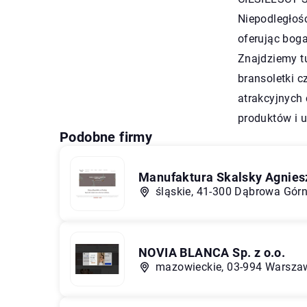
Niepodległośc
oferując bogat
Znajdziemy tu
bransoletki c
atrakcyjnych
produktów i u
Podobne firmy
Manufaktura Skalsky Agnies
śląskie, 41-300 Dąbrowa Górn
NOVIA BLANCA Sp. z o.o.
mazowieckie, 03-994 Warszaw