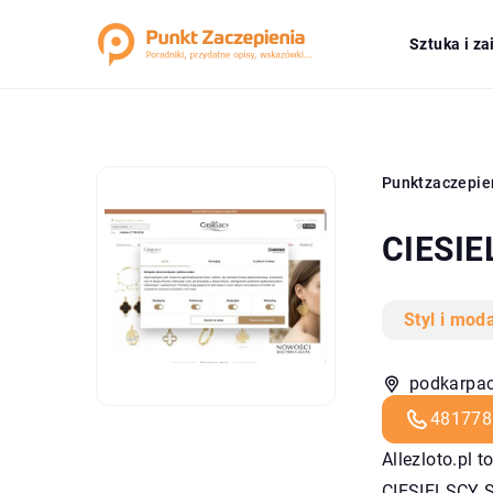
Sztuka i z
Punktzaczepie
CIESIE
Styl i mod
podkarpack
481778
Allezloto
.pl 
CIESIELSCY Sp