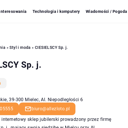
ainteresowania
Technologia i komputery
Wiadomości / Pogoda 
nia
»
Styl i moda
»
CIESIELSCY Sp. j.
LSCY Sp. j.
a
ie, 39-300 Mielec, Al. Niepodległości 6
05555
biuro@allezloto.pl
to internetowy sklep jubilerski prowadzony przez firmę
. j., mający swoją siedzibę w Mielcu przy Al.