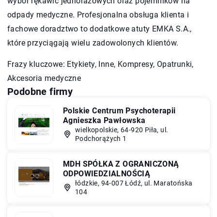
wybór rękawic jednorazowych oraz pojemników na
odpady medyczne. Profesjonalna obsługa klienta i
fachowe doradztwo to dodatkowe atuty EMKA S.A.,
które przyciągają wielu zadowolonych klientów.
Frazy kluczowe: Etykiety,
Inne
, Kompresy, Opatrunki,
Akcesoria medyczne
Podobne firmy
Polskie Centrum Psychoterapii
Agnieszka Pawłowska
wielkopolskie, 64-920 Piła, ul.
Podchorążych 1
MDH SPÓŁKA Z OGRANICZONĄ
ODPOWIEDZIALNOŚCIĄ
łódzkie, 94-007 Łódź, ul. Maratońska
104