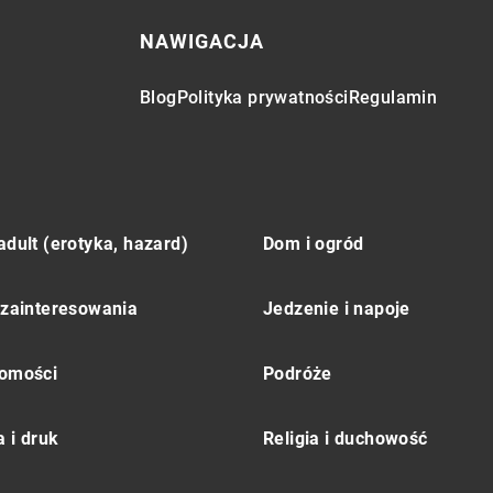
NAWIGACJA
Blog
Polityka prywatności
Regulamin
adult (erotyka, hazard)
Dom i ogród
 zainteresowania
Jedzenie i napoje
omości
Podróże
 i druk
Religia i duchowość