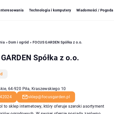
ainteresowania
Technologia i komputery
Wiadomości / Pogoda 
nia
»
Dom i ogród
»
FOCUS GARDEN Spółka z o.o.
GARDEN Spółka z o.o.
ód
kie, 64-920 Piła, Kraszewskiego 10
42024
sklep@focusgarden.pl
l to sklep internetowy, który oferuje szeroki asortyment
soriów ogrodowych. W swojej ofercie posiada zarówno