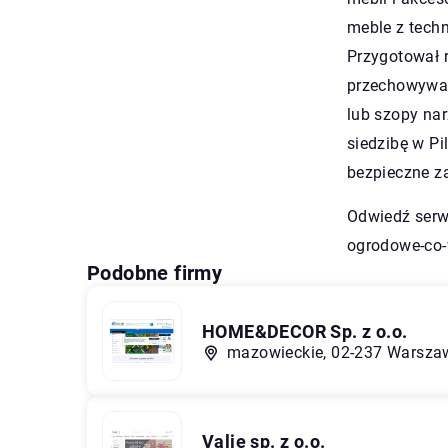
meble z techn
Przygotował 
przechowywani
lub szopy na
siedzibę w Pi
bezpieczne za
Odwiedź serw
ogrodowe-co-
Podobne firmy
HOME&DECOR Sp. z o.o.
mazowieckie, 02-237 Warszaw
Valie sp. z o.o.