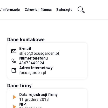
/ Informacje
Zdrowie i fitness
Zwierzęta
Dane kontakowe
E-mail
sklep@focusgarden.pl
Numer telefonu
48673442024
Adres internetowy
focusgarden.pl
Dane firmy
Data rejestracji firmy
11 grudnia 2018
NIP