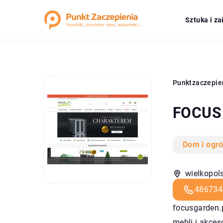
Sztuka i z
Punktzaczepie
FOCUS 
Dom i ogr
wielkopols
486734
focusgarden.p
mebli i akce