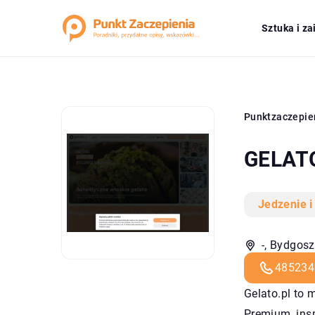
Sztuka i z
Punktzaczepie
GELAT
Jedzenie i
-, Bydgosz
485234
Gelato.pl
to m
Premium, ins