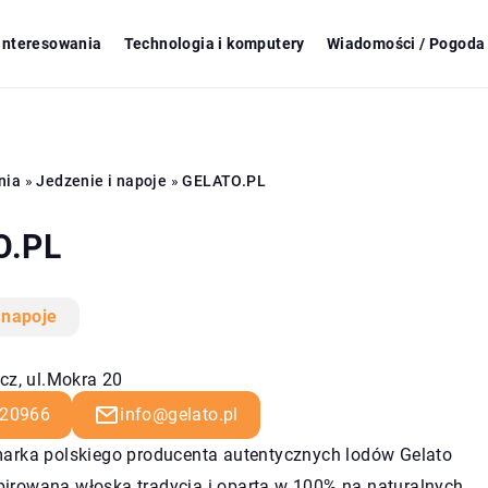
ainteresowania
Technologia i komputery
Wiadomości / Pogoda 
nia
»
Jedzenie i napoje
»
GELATO.PL
O.PL
 napoje
cz, ul.Mokra 20
20966
info@gelato.pl
arka polskiego producenta autentycznych lodów Gelato
pirowana włoską tradycją i oparta w 100% na naturalnych