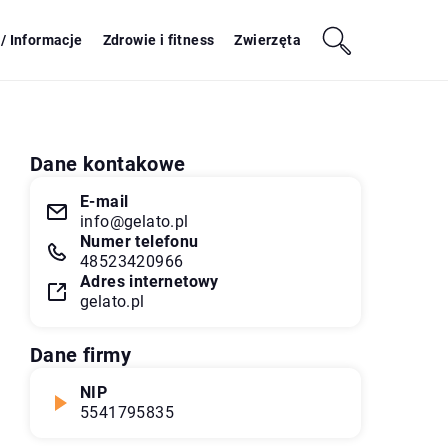
/ Informacje
Zdrowie i fitness
Zwierzęta
Dane kontakowe
E-mail
info@gelato.pl
Numer telefonu
48523420966
Adres internetowy
gelato.pl
Dane firmy
NIP
5541795835