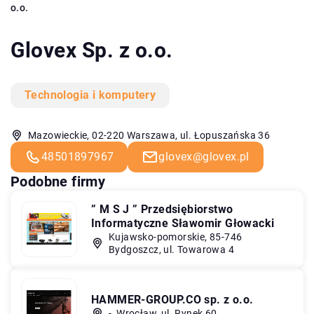
o.o.
Glovex Sp. z o.o.
Technologia i komputery
Mazowieckie, 02-220 Warszawa, ul. Łopuszańska 36
48501897967
glovex@glovex.pl
Podobne firmy
” M S J ” Przedsiębiorstwo
Informatyczne Sławomir Głowacki
Kujawsko-pomorskie, 85-746
Bydgoszcz, ul. Towarowa 4
HAMMER-GROUP.CO sp. z o.o.
-, Wrocław, ul. Rynek 60