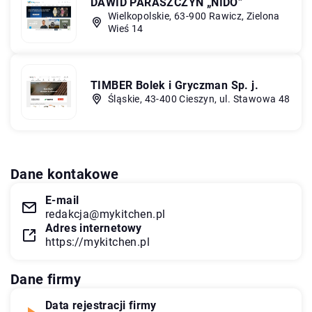
DAWID PARASZCZYN „NIDO”
Wielkopolskie, 63-900 Rawicz, Zielona
Wieś 14
TIMBER Bolek i Gryczman Sp. j.
Śląskie, 43-400 Cieszyn, ul. Stawowa 48
Dane kontakowe
E-mail
redakcja@mykitchen.pl
Adres internetowy
https://mykitchen.pl
Dane firmy
Data rejestracji firmy