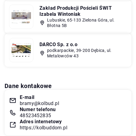
Zakład Produkcji Pościeli ŚWIT
Izabela Wintoniak
Lubuskie, 65-133 Zielona Góra, ul.
Błotna 5B
DARCO Sp. z o.o
podkarpackie, 39-200 Dębica, ul.
Metalowców 43
Dane kontakowe
E-mail
bramy@kolbud.pl
Numer telefonu
48523452835
Adres internetowy
https://kolbuddom.pl