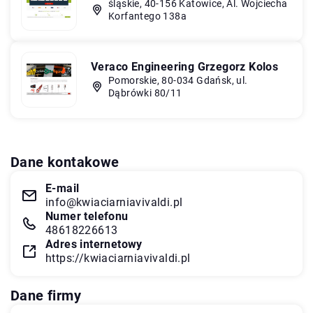
śląskie, 40-156 Katowice, Al. Wojciecha
Korfantego 138a
Veraco Engineering Grzegorz Kolos
Pomorskie, 80-034 Gdańsk, ul.
Dąbrówki 80/11
Dane kontakowe
E-mail
info@kwiaciarniavivaldi.pl
Numer telefonu
48618226613
Adres internetowy
https://kwiaciarniavivaldi.pl
Dane firmy