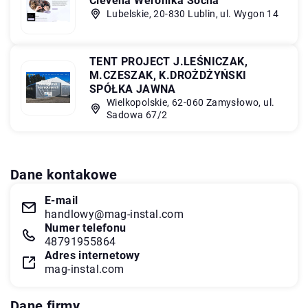
Clevena Weronika Socha
Lubelskie, 20-830 Lublin, ul. Wygon 14
TENT PROJECT J.LEŚNICZAK,
M.CZESZAK, K.DROŻDŻYŃSKI
SPÓŁKA JAWNA
Wielkopolskie, 62-060 Zamysłowo, ul.
Sadowa 67/2
Dane kontakowe
E-mail
handlowy@mag-instal.com
Numer telefonu
48791955864
Adres internetowy
mag-instal.com
Dane firmy