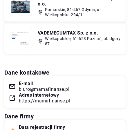
o.o.
Pomorskie, 81-467 Gdynia, ul.
Wielkopolska 294/1
VADEMECUMTAX Sp. z o.o.
Wielkopolskie, 61-623 Poznań, ul. Ugory
87
Dane kontakowe
E-mail
biuro@mamafinanse.pl
Adres internetowy
https://mamafinanse.pl
Dane firmy
Data rejestracji firmy