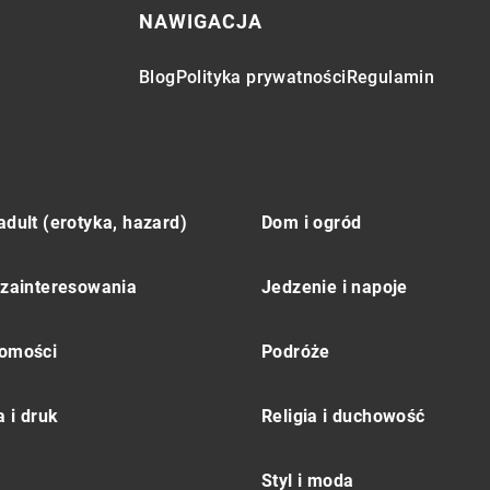
NAWIGACJA
Blog
Polityka prywatności
Regulamin
adult (erotyka, hazard)
Dom i ogród
 zainteresowania
Jedzenie i napoje
omości
Podróże
 i druk
Religia i duchowość
Styl i moda