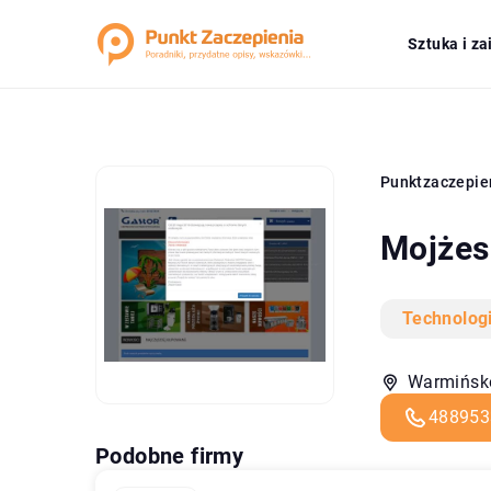
Sztuka i z
Punktzaczepie
Mojżes
Technolog
Warmińsko
488953
Podobne firmy