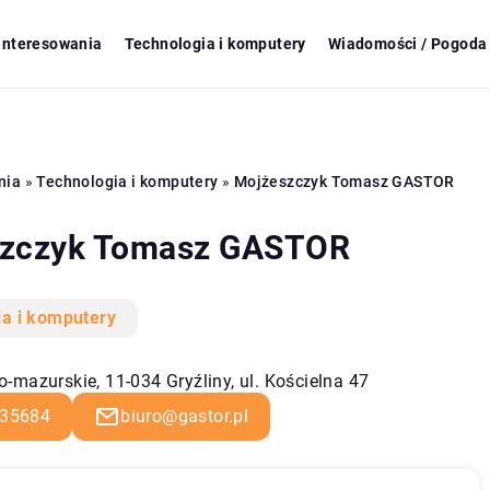
ainteresowania
Technologia i komputery
Wiadomości / Pogoda 
nia
»
Technologia i komputery
»
Mojżeszczyk Tomasz GASTOR
zczyk Tomasz GASTOR
ia i komputery
-mazurskie, 11-034 Gryźliny, ul. Kościelna 47
35684
biuro@gastor.pl