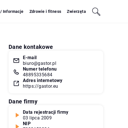
/ Informacje
Zdrowie i fitness
Zwierzęta
Dane kontakowe
E-mail
biuro@gastor.pl
Numer telefonu
48895335684
Adres internetowy
https://gastor.eu
Dane firmy
Data rejestracji firmy
03 lipca 2009
NIP