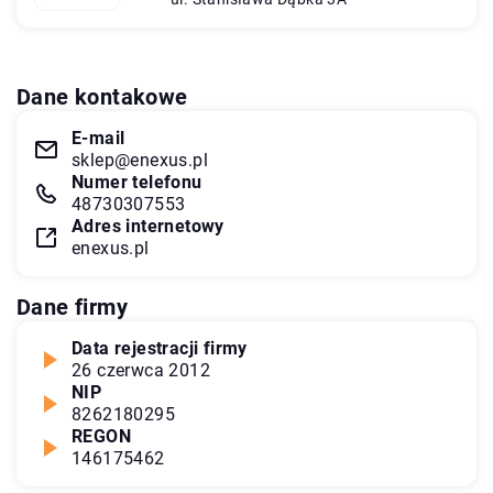
Dane kontakowe
E-mail
sklep@enexus.pl
Numer telefonu
48730307553
Adres internetowy
enexus.pl
Dane firmy
Data rejestracji firmy
26 czerwca 2012
NIP
8262180295
REGON
146175462