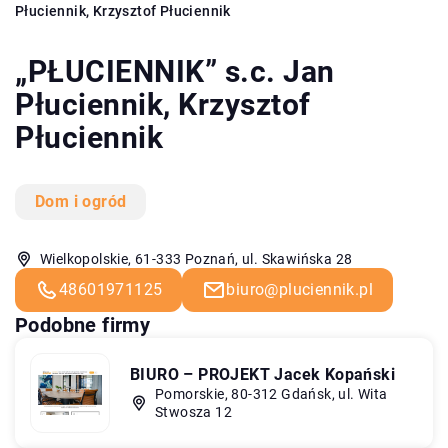
Płuciennik, Krzysztof Płuciennik
„PŁUCIENNIK” s.c. Jan
Płuciennik, Krzysztof
Płuciennik
Dom i ogród
Wielkopolskie, 61-333 Poznań, ul. Skawińska 28
48601971125
biuro@pluciennik.pl
Podobne firmy
BIURO – PROJEKT Jacek Kopański
Pomorskie, 80-312 Gdańsk, ul. Wita
Stwosza 12