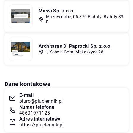
Massi Sp. z o.o.
Mazowieckie, 05-870 Białuty, Białuty 33
B
Architaras D. Paprocki Sp. z.o.o
-, Kobyla Góra, Mąkoszyce 28
Dane kontakowe
E-mail
biuro@pluciennik.pl
Numer telefonu
48601971125
Adres internetowy
https://pluciennik.pl