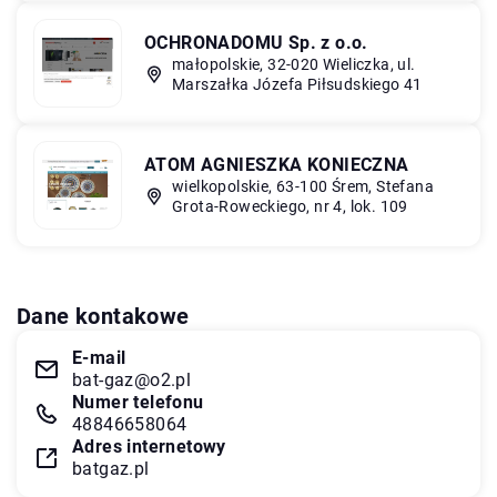
OCHRONADOMU Sp. z o.o.
małopolskie, 32-020 Wieliczka, ul.
Marszałka Józefa Piłsudskiego 41
ATOM AGNIESZKA KONIECZNA
wielkopolskie, 63-100 Śrem, Stefana
Grota-Roweckiego, nr 4, lok. 109
Dane kontakowe
E-mail
bat-gaz@o2.pl
Numer telefonu
48846658064
Adres internetowy
batgaz.pl