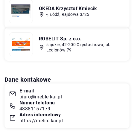
OKEDA Krzysztof Kmiecik
-, Łódź, Rajdowa 3/25
ROBELIT Sp. z o.o.
śląskie, 42-200 Częstochowa, ul.
Legionów 79
Dane kontakowe
E-mail
biuro@mebleikar.pl
Numer telefonu
48881157179
Adres internetowy
https://mebleikar.pl