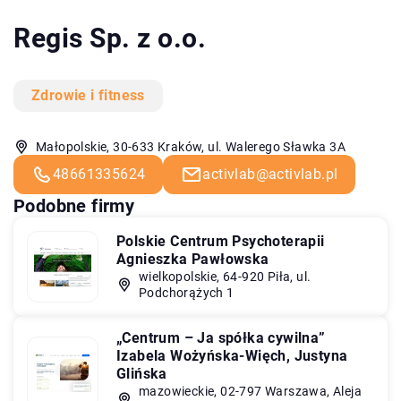
Regis Sp. z o.o.
Zdrowie i fitness
Małopolskie, 30-633 Kraków, ul. Walerego Sławka 3A
48661335624
activlab@activlab.pl
Podobne firmy
Polskie Centrum Psychoterapii
Agnieszka Pawłowska
wielkopolskie, 64-920 Piła, ul.
Podchorążych 1
„Centrum – Ja spółka cywilna”
Izabela Wożyńska-Więch, Justyna
Glińska
mazowieckie, 02-797 Warszawa, Aleja