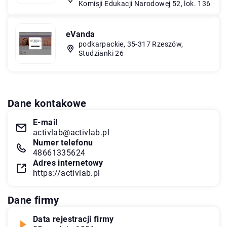
Komisji Edukacji Narodowej 52, lok. 136
eVanda
podkarpackie, 35-317 Rzeszów,
Studzianki 26
Dane kontakowe
E-mail
activlab@activlab.pl
Numer telefonu
48661335624
Adres internetowy
https://activlab.pl
Dane firmy
Data rejestracji firmy