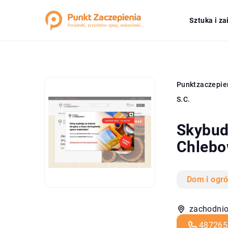
Sztuka i z
Punktzaczepie
S.C.
Skybud
Chlebo
Dom i ogr
zachodnio
487265