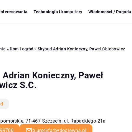
ainteresowania
Technologia i komputery
Wiadomości / Pogoda 
nia
»
Dom i ogród
»
Skybud Adrian Konieczny, Paweł Chlebowicz
 Adrian Konieczny, Paweł
wicz S.C.
ód
pomorskie, 71-467 Szczecin, ul. Rapackiego 21a
99700
biuro@farbydodrewna.pl