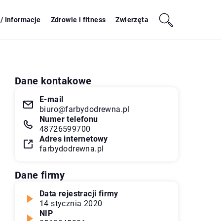
/ Informacje
Zdrowie i fitness
Zwierzęta
Dane kontakowe
E-mail
biuro@farbydodrewna.pl
Numer telefonu
48726599700
Adres internetowy
farbydodrewna.pl
Dane firmy
Data rejestracji firmy
14 stycznia 2020
NIP