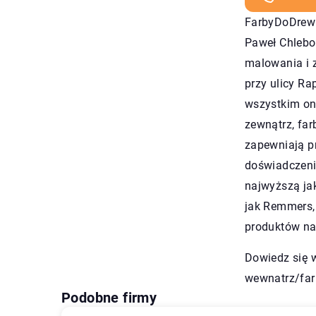
FarbyDoDrewna
Paweł Chlebo
malowania i z
przy ulicy Ra
wszystkim on
zewnątrz, far
zapewniają pr
doświadczeni
najwyższą ja
jak Remmers
produktów na
Dowiedz się 
wewnatrz/far
Podobne firmy