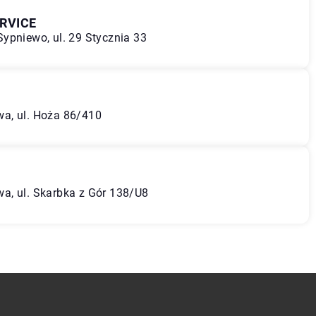
ERVICE
ypniewo, ul. 29 Stycznia 33
a, ul. Hoża 86/410
a
a, ul. Skarbka z Gór 138/U8