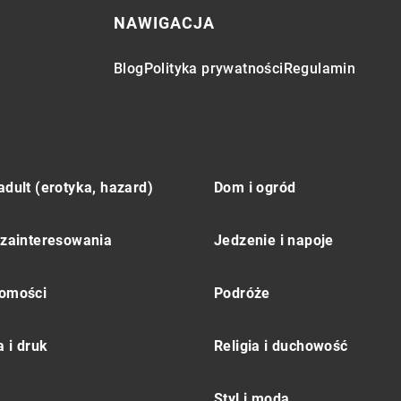
NAWIGACJA
Blog
Polityka prywatności
Regulamin
adult (erotyka, hazard)
Dom i ogród
 zainteresowania
Jedzenie i napoje
omości
Podróże
 i druk
Religia i duchowość
Styl i moda