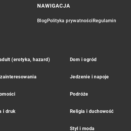
NAWIGACJA
Blog
Polityka prywatności
Regulamin
adult (erotyka, hazard)
Dom i ogród
 zainteresowania
Jedzenie i napoje
omości
Podróże
 i druk
Religia i duchowość
Styl i moda