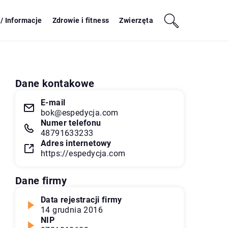
/ Informacje
Zdrowie i fitness
Zwierzęta
Dane kontakowe
E-mail
bok@espedycja.com
Numer telefonu
48791633233
Adres internetowy
https://espedycja.com
Dane firmy
Data rejestracji firmy
14 grudnia 2016
NIP