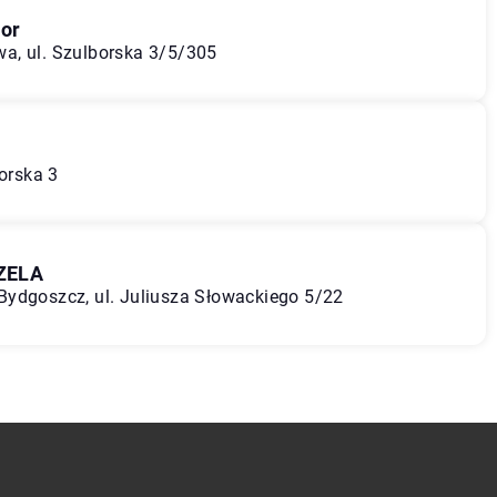
or
a, ul. Szulborska 3/5/305
worska 3
ZELA
Bydgoszcz, ul. Juliusza Słowackiego 5/22