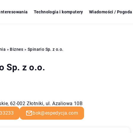
ainteresowania
Technologia i komputery
Wiadomości / Pogoda 
nia
»
Biznes
»
Spinario Sp. z o.o.
o Sp. z o.o.
kie, 62-002 Złotniki, ul. Azaliowa 10B
33233
bok@espedycja.com