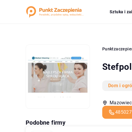
Sztuka i z
Punktzaczepie
Stefpo
Dom i ogr
Mazowieck
485027
Podobne firmy