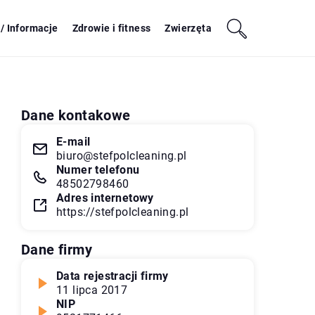
/ Informacje
Zdrowie i fitness
Zwierzęta
Dane kontakowe
E-mail
biuro@stefpolcleaning.pl
Numer telefonu
48502798460
Adres internetowy
https://stefpolcleaning.pl
Dane firmy
Data rejestracji firmy
11 lipca 2017
NIP