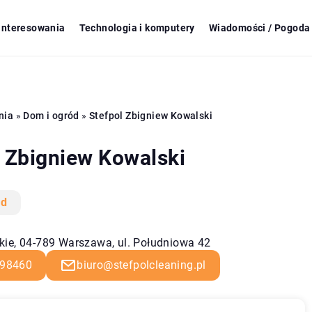
ainteresowania
Technologia i komputery
Wiadomości / Pogoda 
nia
»
Dom i ogród
»
Stefpol Zbigniew Kowalski
l Zbigniew Kowalski
ód
ie, 04-789 Warszawa, ul. Południowa 42
98460
biuro@stefpolcleaning.pl