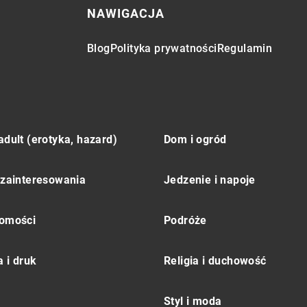
NAWIGACJA
Blog
Polityka prywatności
Regulamin
adult (erotyka, hazard)
Dom i ogród
 zainteresowania
Jedzenie i napoje
omości
Podróże
 i druk
Religia i duchowość
Styl i moda