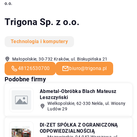
o.o.
Trigona Sp. z o.o.
Technologia i komputery
Małopolskie, 30-732 Kraków, ul. Biskupińska 21
48126530700
biuro@trigona.pl
Podobne firmy
Abmetal-Obróbka Blach Mateusz
Leszczyński
Wielkopolskie, 62-330 Nekla, ul. Wiosny
Ludów 29
DI-ZET SPÓŁKA Z OGRANICZONĄ
ODPOWIEDZIALNOŚCIĄ
Mazowieckie, 04-942 Warszawa, ul.