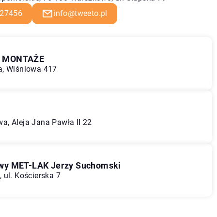
27456
info@tweeto.pl
A MONTAŻE
a, Wiśniowa 417
a, Aleja Jana Pawła II 22
owy MET-LAK Jerzy Suchomski
 ul. Kościerska 7