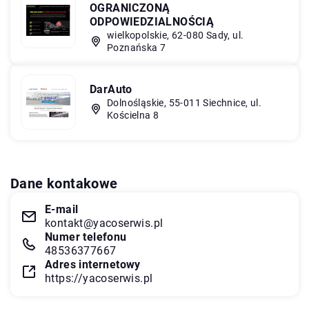
OGRANICZONĄ
ODPOWIEDZIALNOŚCIĄ
wielkopolskie, 62-080 Sady, ul.
Poznańska 7
DarAuto
Dolnośląskie, 55-011 Siechnice, ul.
Kościelna 8
Dane kontakowe
E-mail
kontakt@yacoserwis.pl
Numer telefonu
48536377667
Adres internetowy
https://yacoserwis.pl