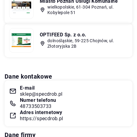
Miasto Poznań Usługi Komunalne
wielkopolskie, 61-304 Poznań, ul.
Kobylepole 51
OPTIFEED Sp. z o.o.
dolnośląskie, 59-225 Chojnów, ul.
Złotoryjska 2B
Dane kontakowe
E-mail
sklep@specdrob.pl
Numer telefonu
48733503733
Adres internetowy
https://specdrob.pl
Dane firmy