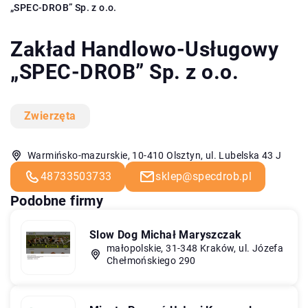
„SPEC-DROB” Sp. z o.o.
Zakład Handlowo-Usługowy
„SPEC-DROB” Sp. z o.o.
Zwierzęta
Warmińsko-mazurskie, 10-410 Olsztyn, ul. Lubelska 43 J
48733503733
sklep@specdrob.pl
Podobne firmy
Slow Dog Michał Maryszczak
małopolskie, 31-348 Kraków, ul. Józefa
Chełmońskiego 290