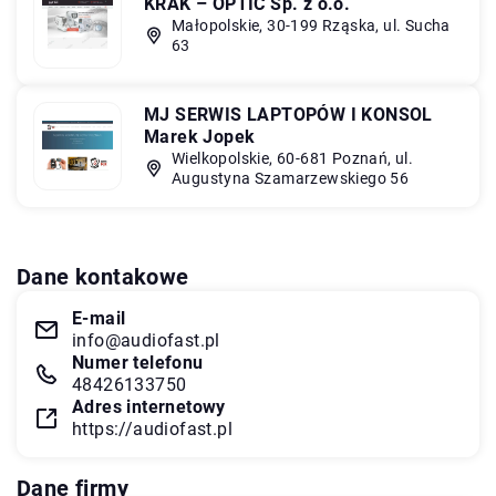
KRAK – OPTIC Sp. z o.o.
Małopolskie, 30-199 Rząska, ul. Sucha
63
MJ SERWIS LAPTOPÓW I KONSOL
Marek Jopek
Wielkopolskie, 60-681 Poznań, ul.
Augustyna Szamarzewskiego 56
Dane kontakowe
E-mail
info@audiofast.pl
Numer telefonu
48426133750
Adres internetowy
https://audiofast.pl
Dane firmy