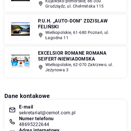
Kujawsko-pomorskie, 86-300
Grudziądz, ul. Chełmińska 115
P.U.H. „AUTO-DOM” ZDZISŁAW
FELIŃSKI
Wielkopolskie, 61-680 Poznań, ul.
Łagodna 11
EXCELSIOR ROMANE ROMANA
SEIFERT-NIEWIADOMSKA
Wielkopolskie, 62-070 Zakrzewo, ul.
Jeżynowa 3
Dane kontakowe
E-mail
sekretariat@cemot.com.pl
Numer telefonu
48695222644
Adres internetowy