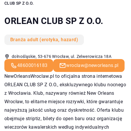
CLUB SP Z O.O.
ORLEAN CLUB SP Z O.O.
Branża adult (erotyka, hazard)
dolnośląskie, 53-676 Wrocław, ul. Zelwerowicza 18A
48600016183
wroclaw@neworleans.pl
NewOrleansWroclaw.pl to oficjalna strona internetowa
ORLEAN CLUB SP Z O.O., ekskluzywnego klubu nocnego
z Wrocławia. Klub, nazywany również New Orleans
Wrocław, to elitarne miejsce rozrywki, które gwarantuje
najwyższą jakość usług oraz dyskretność. Oferta klubu
obejmuje striptiz, bilety do open baru oraz organizację
wieczorów kawalerskich według indywidualnych