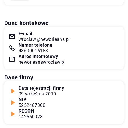
Dane kontakowe
E-mail
wroclaw@neworleans.pl
Numer telefonu
48600016183
Adres internetowy
neworleanswroclaw.pl
Dane firmy
Data rejestracji firmy
09 września 2010
NIP
5252487300
REGON
142550928