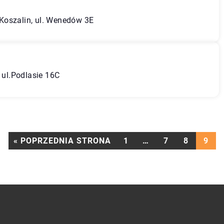
Koszalin, ul. Wenedów 3E
, ul.Podlasie 16C
« POPRZEDNIA STRONA
1
…
7
8
9