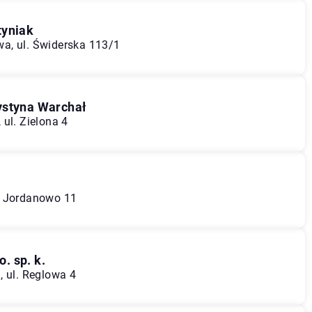
tyniak
a, ul. Świderska 113/1
ystyna Warchał
ul. Zielona 4
, Jordanowo 11
. sp. k.
, ul. Reglowa 4