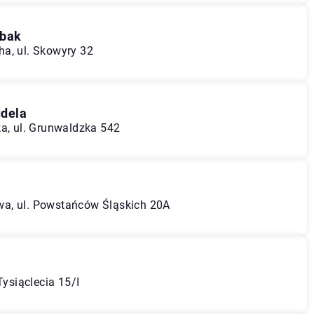
ubak
a, ul. Skowyry 32
udela
ka, ul. Grunwaldzka 542
a, ul. Powstańców Śląskich 20A
Tysiąclecia 15/I