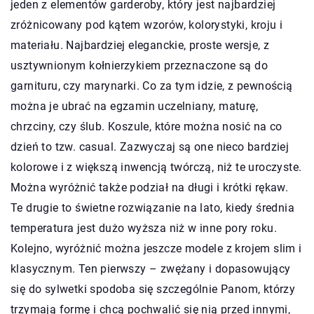
jeden z elementów garderoby, który jest najbardziej
zróżnicowany pod kątem wzorów, kolorystyki, kroju i
materiału. Najbardziej eleganckie, proste wersje, z
usztywnionym kołnierzykiem przeznaczone są do
garnituru, czy marynarki. Co za tym idzie, z pewnością
można je ubrać na egzamin uczelniany, maturę,
chrzciny, czy ślub. Koszule, które można nosić na co
dzień to tzw. casual. Zazwyczaj są one nieco bardziej
kolorowe i z większą inwencją twórczą, niż te uroczyste.
Można wyróżnić także podział na długi i krótki rękaw.
Te drugie to świetne rozwiązanie na lato, kiedy średnia
temperatura jest dużo wyższa niż w inne pory roku.
Kolejno, wyróżnić można jeszcze modele z krojem slim i
klasycznym. Ten pierwszy – zwężany i dopasowujący
się do sylwetki spodoba się szczególnie Panom, którzy
trzymają formę i chcą pochwalić się nią przed innymi,