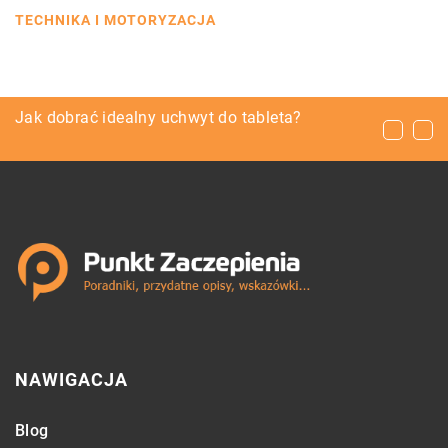
TECHNIKA I MOTORYZACJA
Jak dobrać strój do okazji?
Jak dobrać idealny uchwyt do tableta?
Nauka języka obcego – z jakich materiałów
warto skorzystać?
NAWIGACJA
Blog