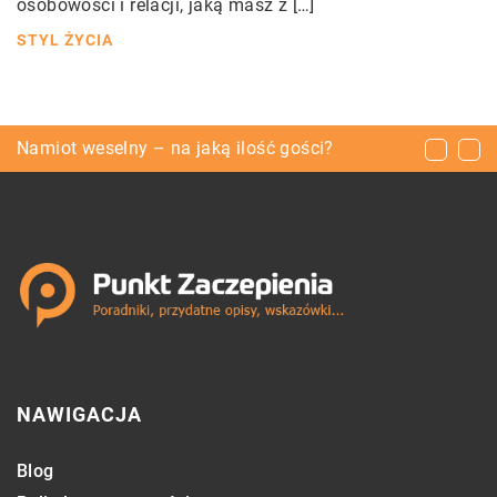
osobowości i relacji, jaką masz z […]
STYL ŻYCIA
Ciekawe miejsca we Włoszech na narty
Namiot weselny – na jaką ilość gości?
Jak zaprojektować domową tężnię solankową?
NAWIGACJA
Blog