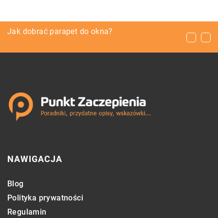
Otwarcie cukierni – w co należy zainwestować
Jak dobrać parapet do okna?
Wybór rolet okiennych na wymiar
na starcie?
NAWIGACJA
Blog
Polityka prywatności
Regulamin