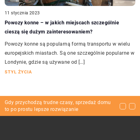
11 stycznia 2023
Powozy konne – w jakich miejscach szczególnie
cieszą się dużym zainteresowaniem?
Powozy konne są popularną formą transportu w wielu
europejskich miastach. Są one szczególnie popularne w
Londynie, gdzie są używane od […]
STYL ŻYCIA
Urodziny księżniczki – jak zorganizować
Gdy przychodzą trudne czasy, sprzedaż domu
Kolorowe sukienki – powiew lata w cieplejsze
przyjęcie dla córki?
to po prostu lepsze rozwiązanie
dni