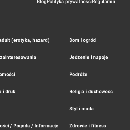
Blog
Polityka prywatności
Regulamin
adult (erotyka, hazard)
Dom i ogród
 zainteresowania
Jedzenie i napoje
omości
Podróże
 i druk
Religia i duchowość
Styl i moda
ści / Pogoda / Informacje
Zdrowie i fitness