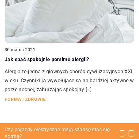
30 marca 2021
Jak spać spokojnie pomimo alergii?
Alergia to jedna z głównych chorób cywilizacyjnych XXI
wieku. Czynniki ją wywołujące są najbardziej aktywne w
porze nocnej, zaburzając spokojny […]
FORMA I ZDROWIE
Jakiego typu sprawy mogą być rozwiązane z
Czy pojazdy elektryczne mają szansę stać się
Daszek nad drzwi wejściowe – jak wybrać
pomocą adwokata?
normą?
najlepszy?