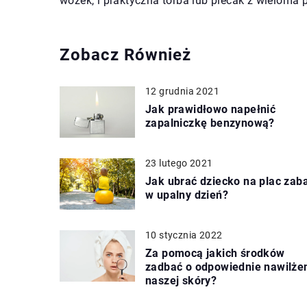
wózek, i praktyczna torba lub plecak z wieloma 
Zobacz Również
12 grudnia 2021
Jak prawidłowo napełnić
zapalniczkę benzynową?
23 lutego 2021
Jak ubrać dziecko na plac zab
w upalny dzień?
10 stycznia 2022
Za pomocą jakich środków
zadbać o odpowiednie nawilże
naszej skóry?