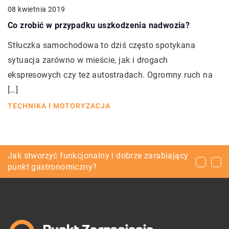
08 kwietnia 2019
Co zrobić w przypadku uszkodzenia nadwozia?
Stłuczka samochodowa to dziś często spotykana
sytuacja zarówno w mieście, jak i drogach
ekspresowych czy też autostradach. Ogromny ruch na
[…]
TECHNIKA I MOTORYZACJA
Jak zadbać o więcej roślinności w swoim
Jak stworzyć funkcjonalny i dobrze zarabiający
Jak dopasować kanapy i narożniki do wielkości
mieszkaniu?
punkt gastronomiczny?
salonu?