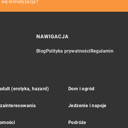
czek
 się klimatyzacja?
ć z pomocy trenera personalnego?
NAWIGACJA
Blog
Polityka prywatności
Regulamin
adult (erotyka, hazard)
Dom i ogród
 zainteresowania
Jedzenie i napoje
omości
Podróże