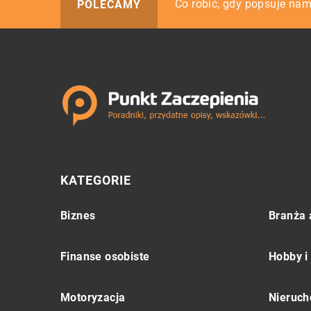
Praktyczne prezenty na ro
Co robić, gdy popsuje nam
Dlaczego warto skorzysta
POLECAMY
KATEGORIE
Biznes
Branża 
Finanse osobiste
Hobby i
Motoryzacja
Nieruch