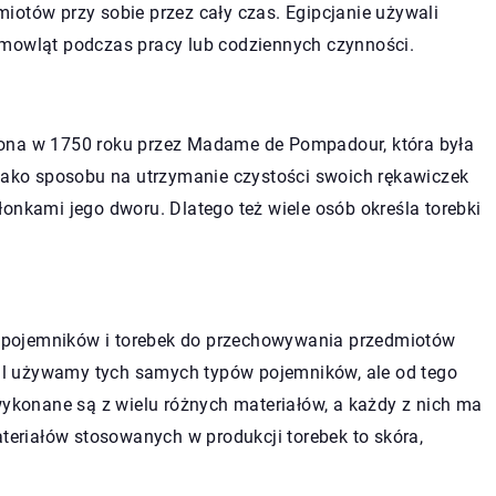
iotów przy sobie przez cały czas. Egipcjanie używali
emowląt podczas pracy lub codziennych czynności.
iona w 1750 roku przez Madame de Pompadour, która była
 jako sposobu na utrzymanie czystości swoich rękawiczek
onkami jego dworu. Dlatego też wiele osób określa torebki
ju pojemników i torebek do przechowywania przedmiotów
adal używamy tych samych typów pojemników, ale od tego
wykonane są z wielu różnych materiałów, a każdy z nich ma
ateriałów stosowanych w produkcji torebek to skóra,