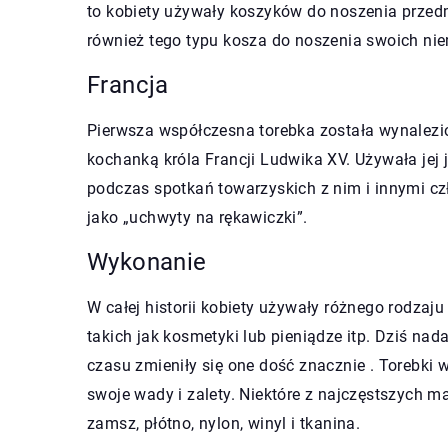
to kobiety używały koszyków do noszenia przedm
również tego typu kosza do noszenia swoich ni
Francja
Pierwsza współczesna torebka została wynalez
kochanką króla Francji Ludwika XV. Używała jej
podczas spotkań towarzyskich z nim i innymi czł
jako „uchwyty na rękawiczki”.
Wykonanie
W całej historii kobiety używały różnego rodza
takich jak kosmetyki lub pieniądze itp. Dziś n
czasu zmieniły się one dość znacznie . Torebki 
swoje wady i zalety. Niektóre z najczęstszych m
zamsz, płótno, nylon, winyl i tkanina.