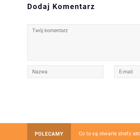
Dodaj Komentarz
Proste i funkcjonalne – t
Co to są otwarte strefy a
Wygodna odzież do pracy 
POLECAMY