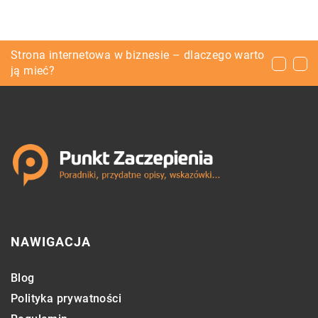
Ogrodzenie przydatne na budowach
Strona internetowa w biznesie – dlaczego warto
Jak zaprojektować funkcjonalną i modną
ją mieć?
łazienkę?
NAWIGACJA
Blog
Polityka prywatności