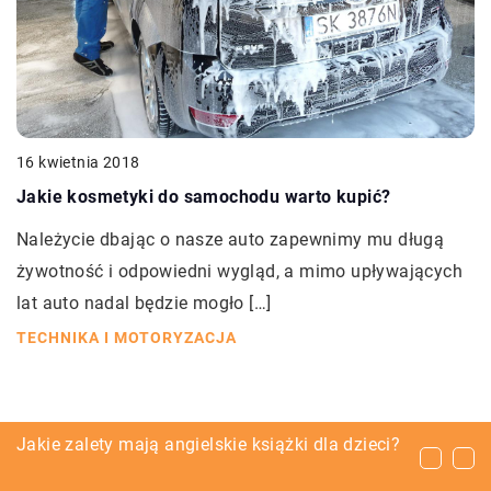
16 kwietnia 2018
Jakie kosmetyki do samochodu warto kupić?
Należycie dbając o nasze auto zapewnimy mu długą
żywotność i odpowiedni wygląd, a mimo upływających
lat auto nadal będzie mogło […]
TECHNIKA I MOTORYZACJA
Z jakich części składa się zawieszenie
Jakie zalety mają angielskie książki dla dzieci?
Podstawowe wyposażenie hotelowych łazienek
pneumatyczne?