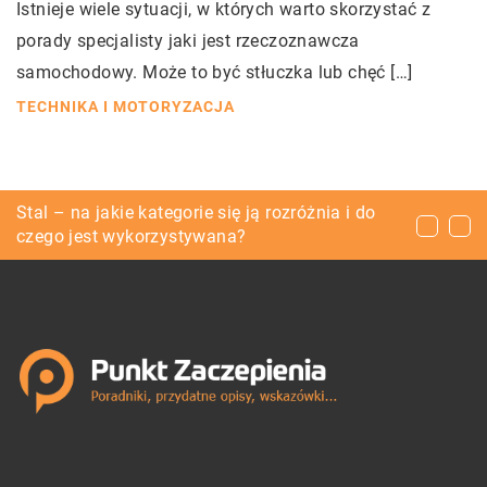
Istnieje wiele sytuacji, w których warto skorzystać z
porady specjalisty jaki jest rzeczoznawcza
samochodowy. Może to być stłuczka lub chęć […]
TECHNIKA I MOTORYZACJA
Dlaczego zajęcia muzyczne dla przedszkolaków
Stal – na jakie kategorie się ją rozróżnia i do
Jakie urządzenia są stosowane w ramach
są ważne?
czego jest wykorzystywana?
systemów wentylacyjnych i klimatyzacyjnych?