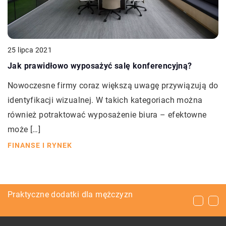
25 lipca 2021
Jak prawidłowo wyposażyć salę konferencyjną?
Nowoczesne firmy coraz większą uwagę przywiązują do
identyfikacji wizualnej. W takich kategoriach można
również potraktować wyposażenie biura – efektowne
może […]
FINANSE I RYNEK
Wpływ lamp na wystrój wnętrza
Praktyczne dodatki dla mężczyzn
Dlaczego warto inwestować w szkolenia swoich
pracowników?