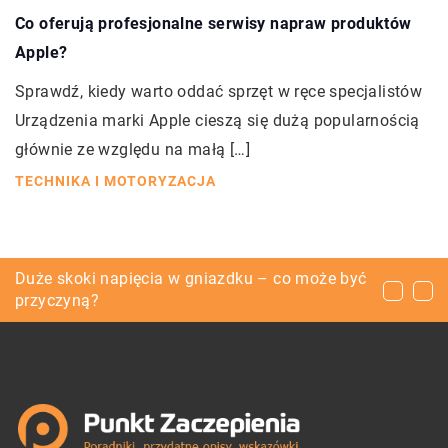
Co oferują profesjonalne serwisy napraw produktów
Apple?
Sprawdź, kiedy warto oddać sprzęt w ręce specjalistów
Urządzenia marki Apple cieszą się dużą popularnością
głównie ze względu na małą […]
TECHNIKA I MOTORYZACJA
Wegańskie i ekologiczne, czyli napoje XXI wieku
Duże skoki napięcia w gniazdku – co może być
Odgrzybianie klimatyzacji – praktyczny
przyczyną?
poradnik