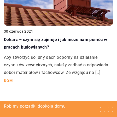
30 czerwca 2021
Dekarz – czym się zajmuje i jak może nam pomóc w
pracach budowlanych?
Aby stworzyć solidny dach odporny na działanie
czynników zewnętrznych, należy zadbać o odpowiedni
dobór materiałów i fachowców. Ze względu na […]
DOM
Druk 3D – jakie ma zastosowanie?
Robimy porządki dookoła domu
Jak podjąć dobrą decyzję dotyczącą kupna
nieruchomości?