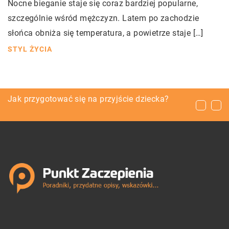
Nocne bieganie staje się coraz bardziej popularne,
szczególnie wśród mężczyzn. Latem po zachodzie
słońca obniża się temperatura, a powietrze staje […]
STYL ŻYCIA
Jakie elementy powinny znajdować się w
Jak przygotować się na przyjście dziecka?
Jaki kurs trzeba odbyć, aby otrzymać
ramach treningu EMS?
uprawnienia sternika motorowodnego