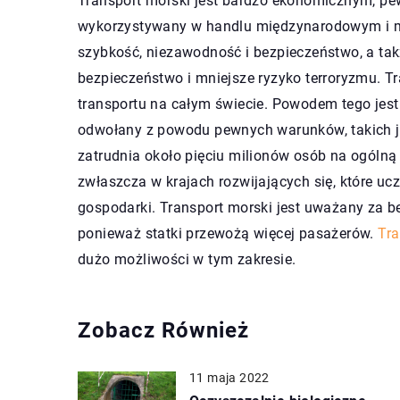
Transport morski jest bardzo ekonomicznym, pe
wykorzystywany w handlu międzynarodowym i mi
szybkość, niezawodność i bezpieczeństwo, a ta
bezpieczeństwo i mniejsze ryzyko terroryzmu. T
transportu na całym świecie. Powodem tego jest 
odwołany z powodu pewnych warunków, takich jak
zatrudnia około pięciu milionów osób na ogólną
zwłaszcza w krajach rozwijających się, które uc
gospodarki. Transport morski jest uważany za b
ponieważ statki przewożą więcej pasażerów.
Tra
dużo możliwości w tym zakresie.
Zobacz Również
11 maja 2022