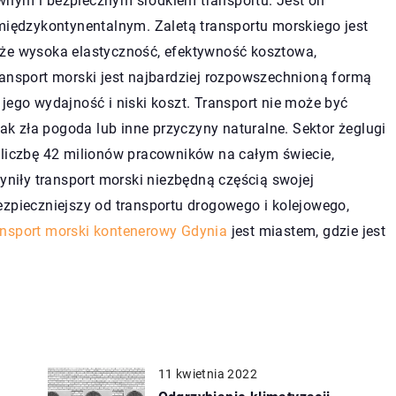
wnym i bezpiecznym środkiem transportu. Jest on
ędzykontynentalnym. Zaletą transportu morskiego jest
kże wysoka elastyczność, efektywność kosztowa,
ransport morski jest najbardziej rozpowszechnioną formą
jego wydajność i niski koszt. Transport nie może być
 zła pogoda lub inne przyczyny naturalne. Sektor żeglugi
 liczbę 42 milionów pracowników na całym świecie,
zyniły transport morski niezbędną częścią swojej
ezpieczniejszy od transportu drogowego i kolejowego,
nsport morski kontenerowy Gdynia
jest miastem, gdzie jest
11 kwietnia 2022