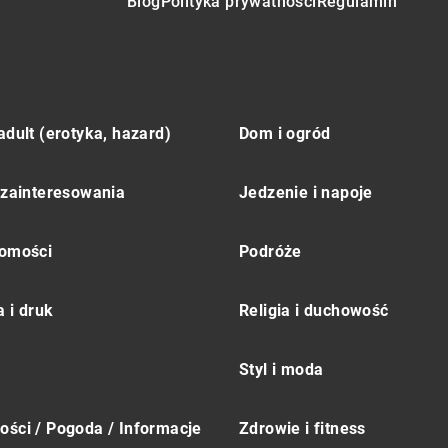
Blog
Polityka prywatności
Regulamin
adult (erotyka, hazard)
Dom i ogród
 zainteresowania
Jedzenie i napoje
omości
Podróże
 i druk
Religia i duchowość
Styl i moda
ści / Pogoda / Informacje
Zdrowie i fitness