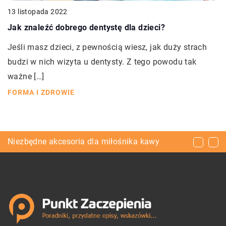
13 listopada 2022
Jak znaleźć dobrego dentystę dla dzieci?
Jeśli masz dzieci, z pewnością wiesz, jak duży strach
budzi w nich wizyta u dentysty. Z tego powodu tak
ważne […]
FORMA I ZDROWIE
Robimy porządki dookoła domu
Niezbędne akcesoria dla miłośnika kawy
Nowoczesny sprzęt piekarniczy